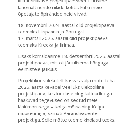
kultuuririkkuse projektipäevadel. Uurisime
lähemalt nende riikide kohta, kuhu meie
õpetajate õpiränded neid viivad.
18. novembril 2024. aastal olid projektipäeva
teemaks Hispaania ja Portugal.
17. märtsil 2025. aastal olid projektipäeva
teemaks Kreeka ja Iirimaa.
Lisaks korraldasime 18. detsembril 2025. aastal
projektipäeva, mis oli jõululisema hõnguga
eelmistele jätkuks.
Projektikoosolekutelt kasvas välja mõte teha
2026. aasta kevadel veel üks ülekooliline
projektipäev, kus looduse ning kultuurilooga
haakuvad tegevused on seotud meie
lähiümbrusega – Kolga mõisa ning Kolga
muuseumiga, samuti Pärandivaderite
projektiga. Selle mõtte teeme kindlasti teoks.