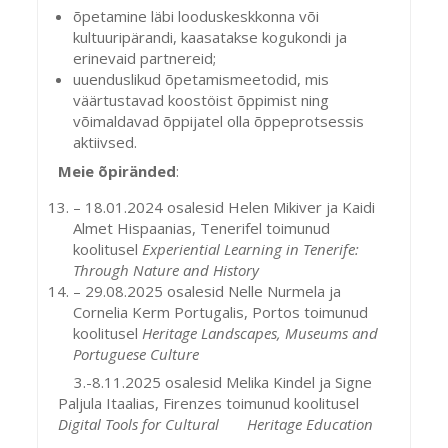
õpetamine läbi looduskeskkonna või
kultuuripärandi, kaasatakse kogukondi ja
erinevaid partnereid;
uuenduslikud õpetamismeetodid, mis
väärtustavad koostöist õppimist ning
võimaldavad õppijatel olla õppeprotsessis
aktiivsed.
Meie õpiränded
:
– 18.01.2024 osalesid Helen Mikiver ja Kaidi
Almet Hispaanias, Tenerifel toimunud
koolitusel
Experiential Learning in Tenerife:
Through Nature and History
– 29.08.2025 osalesid Nelle Nurmela ja
Cornelia Kerm Portugalis, Portos toimunud
koolitusel
Heritage Landscapes, Museums and
Portuguese Culture
3.-8.11.2025 osalesid Melika Kindel ja Signe
Paljula Itaalias, Firenzes toimunud koolitusel
Digital Tools for Cultural Heritage Education