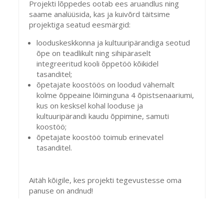
Projekti lõppedes ootab ees aruandlus ning
saame analüüsida, kas ja kuivõrd täitsime
projektiga seatud eesmärgid:
looduskeskkonna ja kultuuripärandiga seotud
õpe on teadlikult ning sihipäraselt
integreeritud kooli õppetöö kõikidel
tasanditel;
õpetajate koostöös on loodud vähemalt
kolme õppeaine lõiminguna 4 õpistsenaariumi,
kus on kesksel kohal looduse ja
kultuuripärandi kaudu õppimine, samuti
koostöö;
õpetajate koostöö toimub erinevatel
tasanditel.
Aitäh kõigile, kes projekti tegevustesse oma
panuse on andnud!