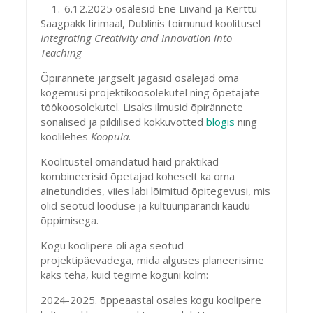
1.-6.12.2025 osalesid Ene Liivand ja Kerttu
Saagpakk Iirimaal, Dublinis toimunud koolitusel
Integrating Creativity and Innovation into
Teaching
Õpirännete järgselt jagasid osalejad oma
kogemusi projektikoosolekutel ning õpetajate
töökoosolekutel. Lisaks ilmusid õpirännete
sõnalised ja pildilised kokkuvõtted
blogis
ning
koolilehes
Koopula
.
Koolitustel omandatud häid praktikad
kombineerisid õpetajad koheselt ka oma
ainetundides, viies läbi lõimitud õpitegevusi, mis
olid seotud looduse ja kultuuripärandi kaudu
õppimisega.
Kogu koolipere oli aga seotud
projektipäevadega, mida alguses planeerisime
kaks teha, kuid tegime koguni kolm:
2024-2025. õppeaastal osales kogu koolipere